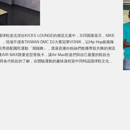
讓球鞋迷沈浸在KICKS LOUNGE的潮流元素中，3/25開幕當天，NIKE
不僅有TAIWAN DMC DJ大賽冠軍VONIK，以Hip Hop曲風嗨
鼓秀搭配國民運動「潮踢舞」，透過直播向粉絲們散播齊鼓共舞的潮流
R MAX限量造型香氛卡，讓Air Max鞋迷們與自己最愛的鞋款合
，與各代鞋款的了解，在體驗運動的趣味過程當中同時認識球鞋文化，