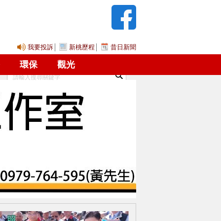
我要投訴
│
新桃歷程
│
昔日新聞
2026年8月6日 星期四 請調整您電腦的日期!
環保
觀光