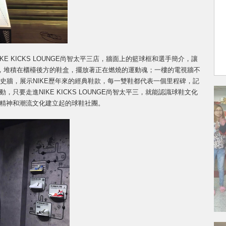
IKE KICKS LOUNGE尚智太平三店，牆面上的籃球框和選手簡介，讓
，堆積在櫃檯後方的鞋盒，擺放著正在燃燒的運動魂；一樓的電視牆不
x歷史牆，展示NIKE歷年來的經典鞋款，每一雙鞋都代表一個里程碑，記
，只要走進NIKE KICKS LOUNGE尚智太平三，就能認識球鞋文化
動精神和潮流文化建立起的球鞋社團。