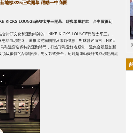
台中新地標3/25正式開幕 躍動一中商圈
KE KICKS LOUNGE尚智太平三開幕、經典限量鞋款 台中買得到
頭文化和運動精神的「NIKE KICKS LOUNGE尚智太平三」，
款嘉惠熱血球鞋迷，還推出滿額贈禮及限時優惠！對球鞋迷而言，NIKE
內特地為鞋迷營造獨特的運動時尚，打造球鞋愛好者殿堂，還集合最新創新
及頂級優質的品牌服務，男女款式齊全，絕對是運動愛好者與球鞋潮流