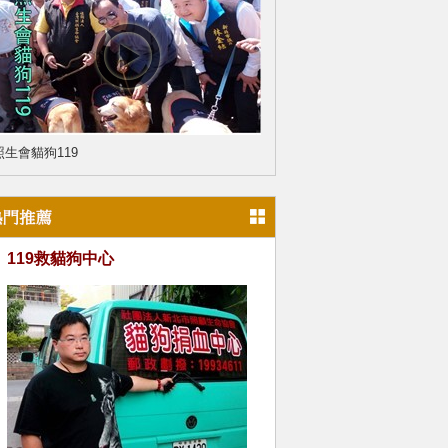
照生會貓狗119
119救貓狗中心