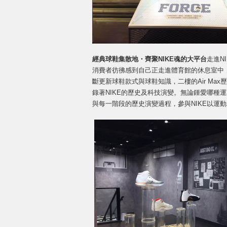
經典球鞋集散地・齊聚NIKE魂的大平台
走進N
消費者彷彿感到自己正走進體育館的休息室中
斷更新球鞋款式與球鞋知識，二樓的Air Ma
錄著NIKE的歷史及科技演變。無論鍾愛哪種運動
與每一階段的歷史演變過程，參與NIKE以運