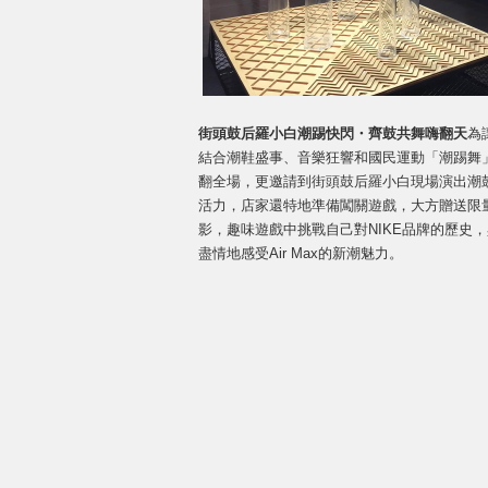
街頭鼓后羅小白潮踢快閃・齊鼓共舞嗨翻天
為
結合潮鞋盛事、音樂狂響和國民運動「潮踢舞」，現場
翻全場，更邀請到街頭鼓后羅小白現場演出潮
活力，店家還特地準備闖關遊戲，大方贈送限量AI
影，趣味遊戲中挑戰自己對NIKE品牌的歷史
盡情地感受Air Max的新潮魅力。