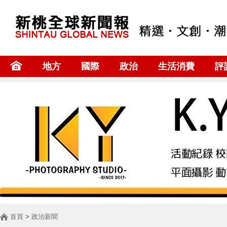
地方
國際
政治
生活消費
評
首頁
>
政治新聞