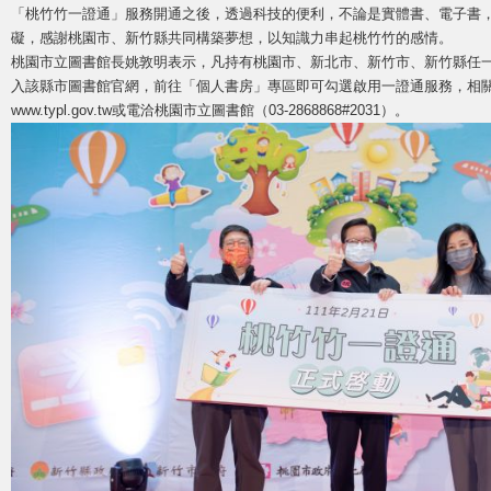
「桃竹竹一證通」服務開通之後，透過科技的便利，不論是實體書、電子書
礙，感謝桃園市、新竹縣共同構築夢想，以知識力串起桃竹竹的感情。
桃園市立圖書館長姚敦明表示，凡持有桃園市、新北市、新竹市、新竹縣任
入該縣市圖書館官網，前往「個人書房」專區即可勾選啟用一證通服務，相
www.typl.gov.tw或電洽桃園市立圖書館（03-2868868#2031）。