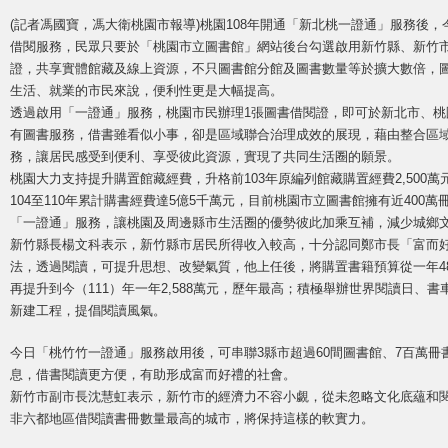
(記者馮國寶，馮大衛桃園市報導)桃園108年開通「新北桃一證通」服務後
借閱服務，民眾只要於「桃園市立圖書館」網站後台勾選啟用新竹縣、新竹市
證，共享實體館藏及線上資源，不只圖書館分館及圖書數量等於擴大數倍，
生活、就業的市民來說，便利性更是大幅提高。
透過啟用「一證通」服務，桃園市民辦理1張圖書借閱證，即可於新北市、桃
有圖書服務，借書雖看似小事，卻是區域聯合治理成效的展現，藉由整合區域之間
務，讓居民感受到便利、享受彼此資源，實現了共同生活圈的願景。
桃園大力支持提升購置館藏經費，升格前103年原編列館藏購置經費2,500萬
104至110年累計購書經費達5億5千萬元，目前桃園市立圖書館擁有近400
「一證通」服務，讓桃園及周邊縣市生活圈的優勢彼此加乘互補，減少城鄉
新竹縣長楊文科表示，新竹縣市居民所得收入較高，十分認同鄭市長「富而
法，透過閱讀，可提升思想、改變氣質，他上任後，將購置書籍預算從一年481萬
再提升到今（111）年一年2,588萬元，歷年最高；積極舉辦世界閱讀日、
新建工程，提倡閱讀風氣。
今日「桃竹竹一證通」服務啟用後，可串聯3縣市超過60間圖書館、7百萬
息，借書閱讀更方便，有助形成富而好禮的社會。
新竹市副市長沈慧虹表示，新竹市的經濟力不容小覷，從未忽略文化底蘊和閱
非六都地區借閱讀書冊數量最高的城市，將保持這樣的軟實力。