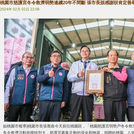
桃園市慈護宮冬令救濟弱勢連續20年不間斷 張市長頒感謝狀肯定善
2024年 02月 02日 22:08
如桃園市報導)桃園市長張善政今天前往桃園區，「桃園慈護宮弱勢戶冬令救濟
冬令救濟活動規模特別大，慈護宮募集足夠的資金和物資，捐贈給桃園、八