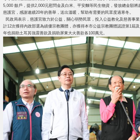
5,000 餘戶，提供2,000元慰問金及白米、平安麵等民生物資，發放總金額將
慈護宮，感謝連續20年的善舉，送出溫暖，幫助有需要的民眾度過寒冬。
民政局表示，慈護宮致力於公益，關心弱勢民眾，投入公益教化及慈善事業成效卓
計12次獲得內政部選為績優宗教團體，亦獲得本市公益宗教團體認證第1屆及第
年也捐助土耳其強震善款及捐助屏東大火善款各100萬元。