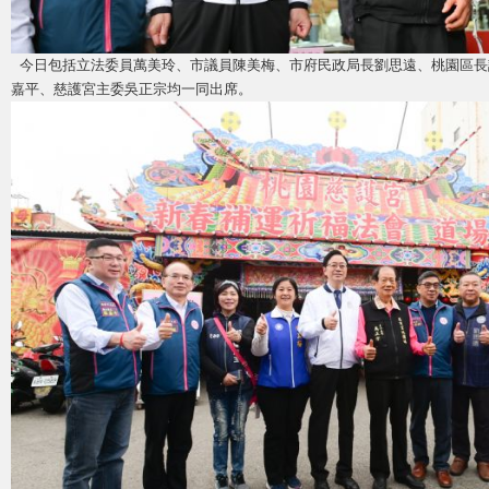
今日包括立法委員萬美玲、市議員陳美梅、市府民政局長劉思遠、桃園區長
嘉平、慈護宮主委吳正宗均一同出席。