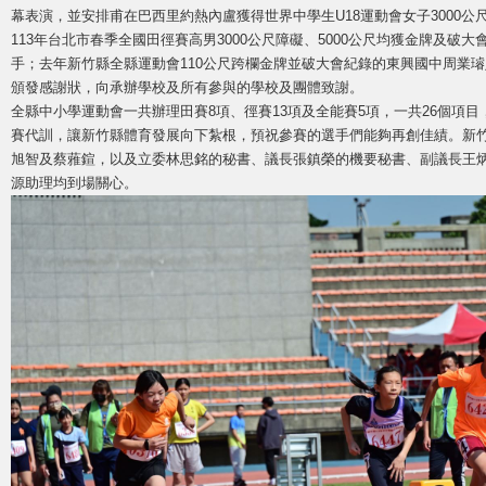
幕表演，並安排甫在巴西里約熱內盧獲得世界中學生U18運動會女子3000
113年台北市春季全國田徑賽高男3000公尺障礙、5000公尺均獲金牌及破
手；去年新竹縣全縣運動會110公尺跨欄金牌並破大會紀錄的東興國中周業
頒發感謝狀，向承辦學校及所有參與的學校及團體致謝。
全縣中小學運動會一共辦理田賽8項、徑賽13項及全能賽5項，一共26個項目，
賽代訓，讓新竹縣體育發展向下紮根，預祝參賽的選手們能夠再創佳績。新
旭智及蔡蕥鍹，以及立委林思銘的秘書、議長張鎮榮的機要秘書、副議長王
源助理均到場關心。