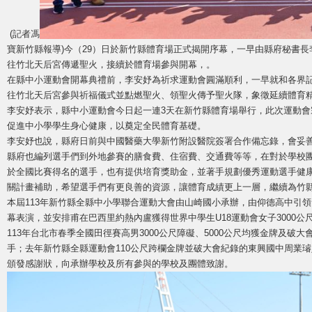
(記者馮
寶新竹縣報導)今（29）日於新竹縣體育場正式揭開序幕，一早由縣府秘書
往竹北天后宮傳遞聖火，接續於體育場參與開幕，。
在縣中小運動會開幕典禮前，李安妤為祈求運動會圓滿順利，一早就和各界
往竹北天后宮參與祈福儀式並點燃聖火、領聖火傳予聖火隊，象徵延續體育
李安妤表示，縣中小運動會今日起一連3天在新竹縣體育場舉行，此次運動會
促進中小學學生身心健康，以奠定全民體育基礎。
李安妤也說，縣府日前與中國醫藥大學新竹附設醫院簽署合作備忘錄，會妥
縣府也編列選手們到外地參賽的膳食費、住宿費、交通費等等，在對於學校
於全國比賽得名的選手，也有提供培育獎助金，並著手規劃優秀運動選手健
關計畫補助，希望選手們有更良善的資源，讓體育成績更上一層，繼續為竹
本屆113年新竹縣全縣中小學聯合運動大會由山崎國小承辦，由仰德高中引
幕表演，並安排甫在巴西里約熱內盧獲得世界中學生U18運動會女子3000
113年台北市春季全國田徑賽高男3000公尺障礙、5000公尺均獲金牌及破
手；去年新竹縣全縣運動會110公尺跨欄金牌並破大會紀錄的東興國中周業
頒發感謝狀，向承辦學校及所有參與的學校及團體致謝。