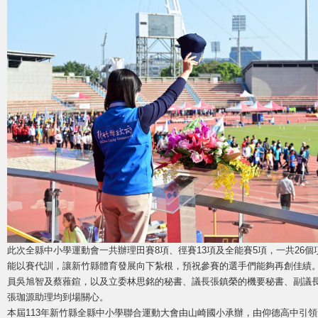
此次全縣中小學運動會一共辦理田賽8項、徑賽13項及全能賽5項，一共26個項
能以賽代訓，讓新竹縣體育發展向下紮根，預祝參賽的選手們能夠再創佳績
員吳旭智及蔡蕥鍹，以及立委林思銘的秘書、議長張鎮榮的機要秘書、副議
張珈源助理均到場關心。
本屆113年新竹縣全縣中小學聯合運動大會由山崎國小承辦，由仰德高中引