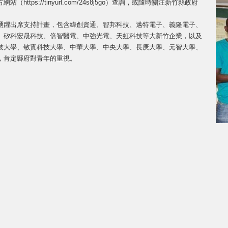
tps://tinyurl.com/24s8j5go）查詢，或隨時關注新竹縣政府
踴躍出席支持計畫，包含緯創資通、智邦科技、邁特電子、義隆電子、
、矽科宏晟科技、倍智醫電、中強光電、天虹科技等大新竹企業，以及
技大學、敏實科技大學、中華大學、中央大學、長庚大學、元智大學、
，肯定縣府對青年的重視。