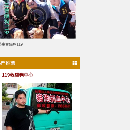
照生會貓狗119
119救貓狗中心