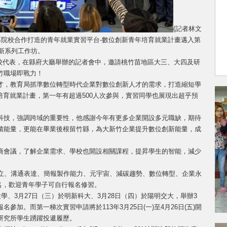
(記者林文
專院校合作打造的青年就業實習平台-數位創新青年培育就業計畫邁入第
創新系列工作坊。
專院校代表，在縣府大廳舉辦的記者會中，邀請桃竹苗地區大三、大四及研
竹職場即戰力！
才，教育局抓準數位轉型時代企業對數位創新人才的需求，打造縮短學
年培育就業計畫，第一年有超過500人次參與，實習同學也展現出超乎預
新科技，強調跨域的重要性，他感謝今年有更多企業開設多元職缺，期待
積能量，更能在畢業後根留竹縣，為大新竹企業提升數位創新能量，成
商會議，了解企業需求、學校也開設相關課程，提昇學生的智能，減少
建立、溝通表達、簡報製作能力、元宇宙、減碳趨勢、數位轉型、企業永
0名，歡迎青年學子可自行報名修習。
學、3月27日（三）於明新科大、3月28日（四）於陽明交大，舉辦3
加。而第一梯次實習申請將於113年3月25日(一)至4月26日(五)開
研究所學生踴躍投遞履歷。