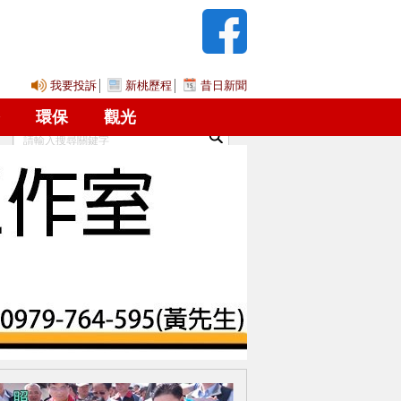
我要投訴
│
新桃歷程
│
昔日新聞
2026年8月7日 星期五 請調整您電腦的日期!
環保
觀光