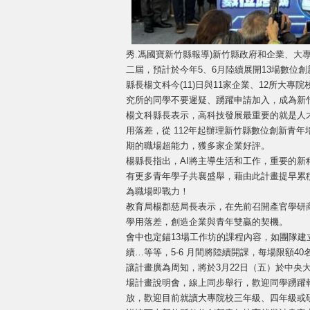
秀.馮國寶新竹縣報導)新竹縣政府和企業、大
二屆，預計於今年5、6月陸續展開13場數位
縣長楊文科今(11)日與11家企業、12所大
究所的同學不要遲疑、踴躍申請加入，成為新
楊文科縣長表示，高科技發展最重要的就是人
用落差，從 112年起辦理新竹縣數位創新青
期的職場超能力，獲多家企業好評。
楊縣長指出，AI將主導生活和工作，重要的
有更多青年學子共襄盛舉，藉由此計畫提早累
為職場即戰力！
教育局楊郡慈局長表示，在先前召開產官學研
學用落差，創造企業與青年雙贏的契機。
會中也定錨13場工作坊的課程內容，如團隊
續…等等，5-6 月間將陸續開課，每場限額4
讓計畫廣為周知，將於3月22日（五）於中央大
場計畫說明會，線上同步舉行，歡迎同學踴躍報名參
放，歡迎目前就讀大專院校三年級、四年級或