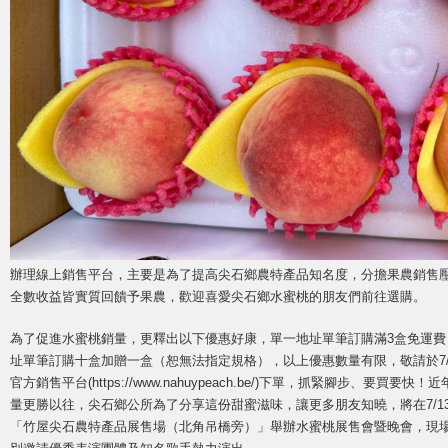
辦理線上銷售平台，主要是為了提高尖石鄉農特產品知名度，分擔果農銷售
全數收益皆實質回饋予果農，歡迎喜愛尖石鄉水蜜桃的朋友們前往選購。
為了促進水蜜桃銷量，更釋出以下優惠好康，單一地址單筆訂購滿3盒免運費
址單筆訂購十盒加贈一盒（恕無法指定規格），以上優惠數量有限，敬請於7/5
官方銷售平台(https://www.nahuypeach.be/)下單，抓緊腳步、要
量更勝以往，尖石鄉公所為了分享這份甜蜜滋味，讓更多朋友知曉，將在7/13（
「竹屋尖石農特產品展售場（北角吊橋旁）」舉辦水蜜桃展售會暨晚會，現