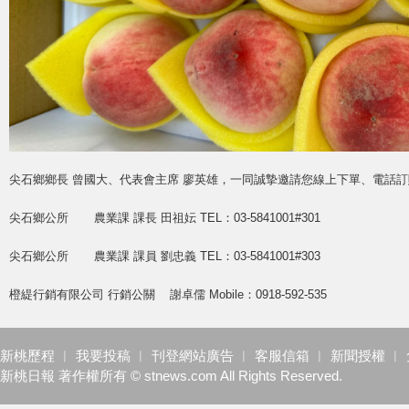
尖石鄉鄉長 曾國大、代表會主席 廖英雄，一同誠摯邀請您線上下單、電話訂
尖石鄉公所 農業課 課長 田祖妘 TEL：03-5841001#301
尖石鄉公所 農業課 課員 劉忠義 TEL：03-5841001#303
橙緹行銷有限公司 行銷公關 謝卓儒 Mobile：0918-592-535
新桃歷程
︱
我要投稿
︱
刊登網站廣告
︱
客服信箱
︱
新聞授權
︱
新桃日報 著作權所有 © stnews.com All Rights Reserved.