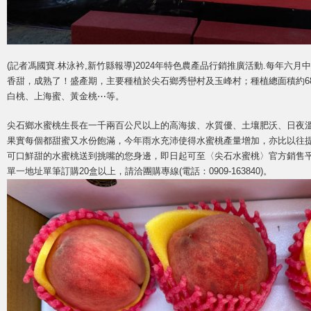
(記者馮國寶.林泳衿,新竹縣報導)2024年特色農產品行銷推廣活動.每年六
香甜，成熟了！盛產期，主要種植於尖石鄉秀巒村及玉峰村；種植總面積約68
白桃、上海蜜、黃金桃⋯等。
尖石鄉水蜜桃生長在一千兩百公尺以上的高海拔、水質優、土壤肥沃、日夜
果實每個都甜蜜又水份飽滿，今年雨水充沛使得水蜜桃產量增加，亦比以往
可口鮮甜的水蜜桃送到挑嘴的您身邊，即日起可至〈尖石水蜜桃〉官方銷售平台(https:/
單一地址單筆訂購20盒以上，請洽團購專線(電話：0909-163840)。