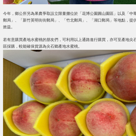
今年，鄉公所另為果農爭取設立限量攤位於「花博公園圓山園區」以及「中
郵局」、「新竹英明街街郵局」、「竹北郵局」、「湖口郵局」等地點，提
效益。
若有意購買產地水蜜桃的朋友們，可利用以上通路進行購買，亦可至產地尖
區採購，較能確保貨源為尖石鄉產地水蜜桃。