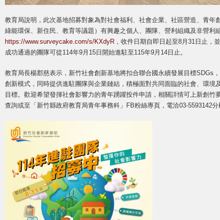
教育局說明，此次基地招募對象為對社會福利、社會企業、社區營造、青年
綠能環保、新住民、教育等議題）有興趣之個人、團隊、營利組織及非營利
https://www.surveycake.com/s/KXdyR
，收件日期自即日起至8月31日止，
成功通過的團隊可從114年9月15日開始進駐至115年9月14日止。
教育局長楊郡慈表示，新竹社會創新基地將扣合聯合國永續發展目標SDGs
創新模式，同時提供進駐團隊與企業鏈結，積極面對共同面臨的社會、環境
目標。歡迎希望發揮社會影響力的青年踴躍投件申請，相關詳情可上新創竹夢資源網(HYS,
查詢或至「新竹縣政府教育局青年事務科」FB粉絲專頁，電洽03-5593142分