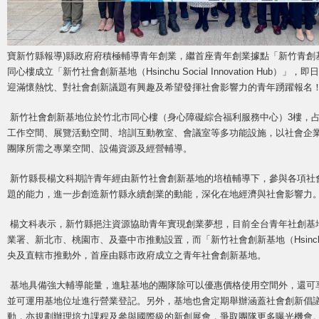
寶新竹縣報導)縣政府府積極輔導青年創業，繼首座青年創業據點「新竹青創
同心樓成立「新竹社會創新基地（Hsinchu Social Innovation Hub
迎滿懷熱忱、對社會創新議題有興趣及希望發揮社會影響力的青年踴躍報名
新竹社會創新基地位於竹北市同心樓（身心障礙綜合福利服務中心）3樓，占
工作空間、展覽活動空間、培訓互動教室、會議室等多功能設施，以社會企
團隊所需之專業空間、設備資源及經營輔導。
新竹縣長楊文科期許青年經由新竹社會創新基地的培植輔導下，參與各項社
題的能力，進一步創造新竹縣永續創業的動能，深化在地經濟與社會影響力
楊文科表示，新竹縣挹注資源協助青年實現創業夢想，目前全台青年社創基
業署、新北市、桃園市、及臺中市推動設置，而「新竹社會創新基地（Hsinchu Soci
央及直轄市推動外，首座由縣市政府成立之青年社會創新基地。
基地具備強大輔導能量，進駐基地的團隊除可以優惠價格使用空間外，還可
並可運用基地位址進行營業登記。另外，基地也會定期舉辦涵蓋社會創新倡
動，亦規劃辦理培力課程及參與國際級的新創展會，爭取團隊更多曝光機會