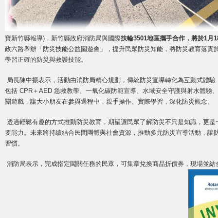
寶新竹縣報導)，新竹縣政府消防局與國際
扶輪
3501
地區攜手合作，將於
1
月
1
政六路舉辦「防災技能公益園遊會」，提升民眾防災知能，將防災教育落實
學習正確的防災與救護技能。
局長陳中振表示，活動由消防局精心規劃，傳統防災宣導轉化為互動式體驗
包括 CPR＋AED 急救教學、一氧化碳防範宣導、水域安全守護與射水體
關遊戲，讓大小朋友在參與過程中，親手操作、實際學習，深化防災觀念。
透過輕鬆有趣的方式推動防災教育，期望讓民眾了解防災不只是知識，更是
要能力。未來將持續結合民間團體與社會資源，推動多元防災宣導活動，讓
習慣。
消防局表示，完成指定闖關任務的民眾，可集章兌換商品折價券，現場並結