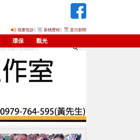
我要投訴
│
新桃歷程
│
昔日新聞
2026年8月7日 星期五 請調整您電腦的日期!
環保
觀光