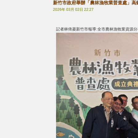
新竹市政府舉辦「農林漁牧業普查處」高
2026年 03月 02日 22:27
記者林倚菱新竹市報導:全市農林漁牧業資源