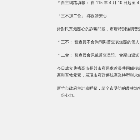
* 自主網路填報： 自 115 年 4 月 10 日
「三不加二會」 鄉親請安心
針對民眾最關心的詐騙問題，市府特別強調普
* 三不： 普查員不會詢問與普查表無關的個
* 二會： 普查員會佩戴普查員證、會親自遞
今日成立典禮高市長與市府局處首長共同觸摸
產與畜牧元素，展現市府對傳統產業轉型與永
新竹市政府主計處呼籲，請全市受訪的農林漁
一份心力。