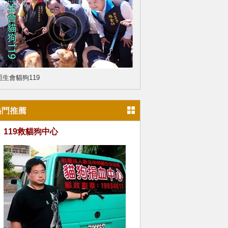
照生會貓狗119
119救貓狗中心