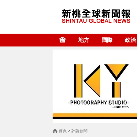
地方
國際
政治
首頁
>
評論新聞