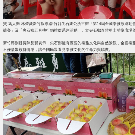
寶.馮大衛.林倚菱新竹報導)新竹縣尖石鄉公所主辦「第14屆全國泰雅族運動
競賽」及「尖石鄉五月桃行銷推廣系列活動」。於尖石鄉泰雅勇士雕像廣場
新竹縣副縣長陳見賢表示，尖石鄉擁有豐富的泰雅文化與自然景觀，全國泰
不僅凝聚族群情感，讓全國民眾看見泰雅文化的生命力與驕傲。