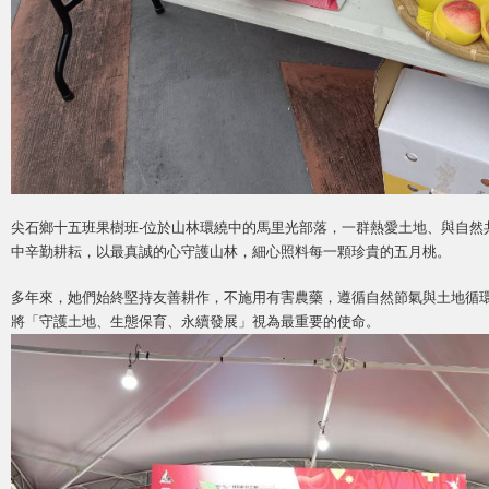
尖石鄉十五班果樹班-位於山林環繞中的馬里光部落，一群熱愛土地、與自然
中辛勤耕耘，以最真誠的心守護山林，細心照料每一顆珍貴的五月桃。
多年來，她們始終堅持友善耕作，不施用有害農藥，遵循自然節氣與土地循
將「守護土地、生態保育、永續發展」視為最重要的使命。