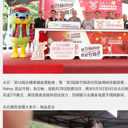
尖石「第14屆全國泰雅族運動會」暨「第3屆新竹縣原住民族傳統技藝競賽」以「
Nahuy 原起竹縣」為主軸，規劃共29項競賽項目，將於6月3日至6日在尖
高達270萬元，展現賽會規模與競技張力，預期吸引全國各地選手踴躍參與。
尖石鄉長曾國大表示，無論是全