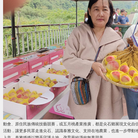
動會、原住民族傳統技藝競賽，或五月桃產業推廣，都是尖石鄉展現文化自
活動，讓更多民眾走進尖石、認識泰雅文化、支持在地農業，也進一步帶動
上市 泰雅媽媽以雙手守護土地 孕育最純淨的無毒甜美