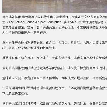
寶台北報導)促進台灣舞蹈與動態藝術之專業精進、深化多元文化內涵並與國際
會（The Taiwan Dance & Sport Federation）與TWKAA台灣動態藝術協會（Taiw
署戰略合作協議。雙方本著「共榮共進」的核心理念，承諾以跨域整合與專
為台灣舞蹈藝術開創全新里程碑。
此次合作聚焦於打造涵蓋街舞、東方舞、印度舞、呼拉舞、大溪地舞等多元
證、國際文化交流及海外移動教學計畫。
其戰略合作的核心目標，在於建立一套與市場接軌、具備高度專業性的舞蹈
雙方將共同推動舞蹈職能檢定與專業師資認證，建立雙方檢定證書互信機制
意味著未來雙方檢定證書效力將互信承認，大幅擴大市場涵蓋面，為舞蹈從
中華民國國際舞蹈運動總會理事長曾紐朗表示：「本次與台灣動態藝術協會
準化的重要里程碑。
我們將以嚴謹的體育精神，結合動態藝術的多元性，共同打造一個更具公信