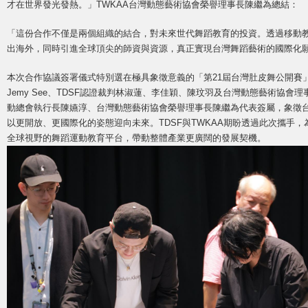
才在世界發光發熱。」TWKAA台灣動態藝術協會榮譽理事長陳繼為總結：
「這份合作不僅是兩個組織的結合，對未來世代舞蹈教育的投資。透過移動
出海外，同時引進全球頂尖的師資與資源，真正實現台灣舞蹈藝術的國際化
本次合作協議簽署儀式特別選在極具象徵意義的「第21屆台灣肚皮舞公開賽
Jemy See、TDSF認證裁判林淑蓮、李佳穎、陳玟羽及台灣動態藝術協
動總會執行長陳嬿淳、台灣動態藝術協會榮譽理事長陳繼為代表簽屬，象徵
以更開放、更國際化的姿態迎向未來。TDSF與TWKAA期盼透過此次攜手
全球視野的舞蹈運動教育平台，帶動整體產業更廣闊的發展契機。