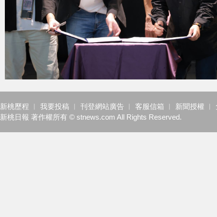
新桃歷程
︱
我要投稿
︱
刊登網站廣告
︱
客服信箱
︱
新聞授權
︱
新桃日報 著作權所有 © stnews.com All Rights Reserved.