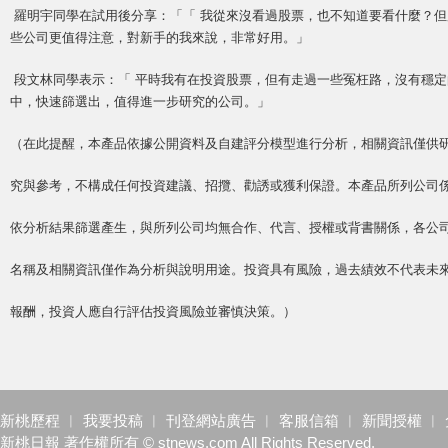
羅明宇同學在試用後分享：「「 我從來沒看過股票，也不知道要看什麼？
些公司更值得注意，對新手的我來說，非常好用。」
段文林同學表示：「 平時我有在投資股票，但有走過一些冤枉路，沒有穩
中，快速篩選出，值得進一步研究的公司。」
（在此提醒，本產品依據公開資料及自建評分模型進行分析，相關資訊僅供
究與參考，不構成任何投資建議、招攬、勸誘或獲利保證。本產品所列公司
依分析結果篩選產生，與所列公司均無合作、代言、授權或背書關係，各公
名稱及相關資訊僅作為分析與說明用途。投資具有風險，過去績效不代表未
報酬，投資人應自行評估投資風險並審慎決策。）
新桃歷程
︱
我要投稿
︱
刊登網站廣告
︱
客服信箱
︱
新聞授權
︱
新桃日報 著作權所有 © stnews.com All Rights Reserved.