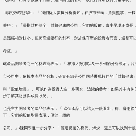
周教授破題指出：「 我們從大數據分析得知，在股市裡頭，魚與熊掌，一樣
兼得！」「長期財務健全、財報健康的公司，它們的股價，泰半呈現正成長
是漲幅相對較小，但仍高過銀行的利率，對於保守型的投資者而言，還是可
考慮。」
此產品開發者之一的林豈寬表示：「 根據大數據以及一系列的分析顯示，台
市公司中，依據本產品的分析，確實有部分公司同時展現較佳的「財報健康
與「股值增長」， 可以作為投資人進一步研究、追蹤的參考；如果其中有你
步了解其財務與成長狀況。」
也是主力開發者的陳品伃表示：「 這個產品可以讓人一眼看出，穩、賺兩顧
下，它們的股值增長表現，優於一般的
公司。」\陳同學進一步分享：「 經過反覆的疊代、焠煉，還是可以找到十