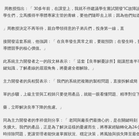
周教授指出：「 30多年前，在課堂上，我就不停建議學生嘗試開發“IC故障
學生們，立馬獲得半導體專家主管的青睞，要他們隨即去上班；因為他們知
」周教授決定不再等待，親自帶領得意的子弟兵們，投身第一線，直
接開發這套系統，他強調：「 在良率發生異常之前，要能預防；在發生時，
導體競爭的核心價值。」
此系統主力開發者之一的段文林表示：「 這套【良率解憂診所】能讓想進半
鍵知識，了解產線的眉眉角角，將憂慮全都解除。」
主力開發者的吳柏賢表示：「 我們的系統把複雜的製程問題，直接拆解成簡
單的步驟，上級主管與工程師只要使用產品，就能一眼看懂問題、精準對症
藥，立即解決良率下降的焦慮。」
同為主力開發者的李祥億則分享：「 老闆與廠長們最擔心的，是在關鍵時刻
失擴大。我們的產品，正是為了解決這樣的憂慮而生，將專家經驗轉化為24
時排除問題，更讓管理者能快速掌握狀況、穩定決策，將風險與損失降至最