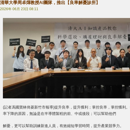
清華大學周卓煇教授AI團隊，推出【良率解憂診所】
2026年 06月 23日 08:11
(記者馮國寶林倚菱新竹市報導)提升良率，提升獲利；掌控良率，掌控獲利
率下降的原因，無論是在半導體製程的前、中或後段；可以幫助他們
解憂，更可以幫助訓練新進人員，有效縮短學習時間，提升產業競爭力。