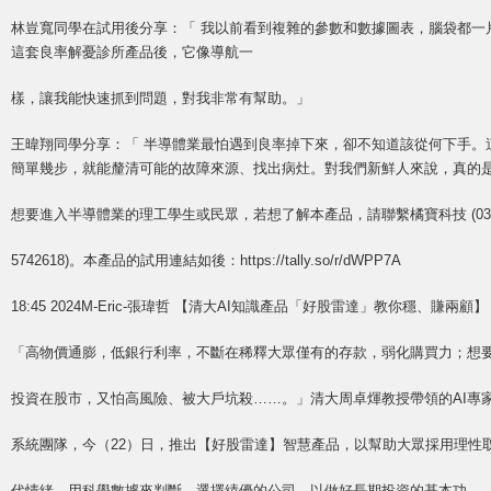
林豈寬同學在試用後分享：「 我以前看到複雜的參數和數據圖表，腦袋都一
這套良率解憂診所產品後，它像導航一
樣，讓我能快速抓到問題，對我非常有幫助。」
王暐翔同學分享：「 半導體業最怕遇到良率掉下來，卻不知道該從何下手。
簡單幾步，就能釐清可能的故障來源、找出病灶。對我們新鮮人來說，真的
想要進入半導體業的理工學生或民眾，若想了解本產品，請聯繫橘寶科技 (03
5742618)。本產品的試用連結如後：https://tally.so/r/dWPP7A
18:45 2024M-Eric-張瑋哲 【清大AI知識產品「好股雷達」教你穩、賺兩顧】
「高物價通膨，低銀行利率，不斷在稀釋大眾僅有的存款，弱化購買力；想
投資在股市，又怕高風險、被大戶坑殺……。」清大周卓煇教授帶領的AI專
系統團隊，今（22）日，推出【好股雷達】智慧產品，以幫助大眾採用理性
代情緒，用科學數據來判斷、選擇績優的公司，以做好長期投資的基本功。