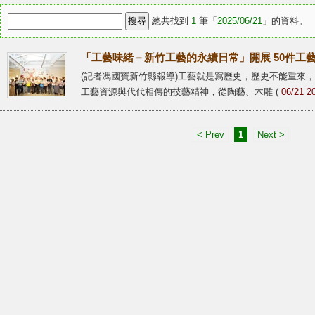
總共找到
1
筆「
2025/06/21
」的資料。
「工藝味緒－新竹工藝的永續日常」開展 50件工
(記者馮國寶新竹縣報導)工藝就是寫歷史，歷史不能重來
工藝資源與代代相傳的技藝精神，從陶藝、木雕 (
06/21 2
< Prev
1
Next >