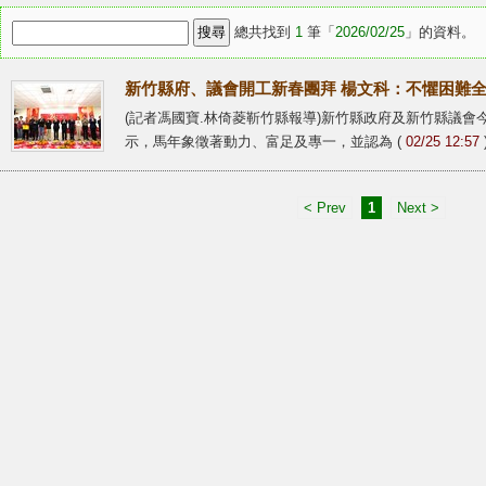
總共找到
1
筆「
2026/02/25
」的資料。
新竹縣府、議會開工新春團拜 楊文科：不懼困難
(記者馮國寶.林倚菱靳竹縣報導)新竹縣政府及新竹縣議會今
示，馬年象徵著動力、富足及專一，並認為 (
02/25 12:57
< Prev
1
Next >